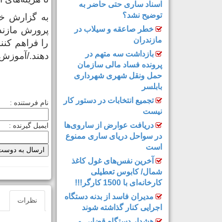
اسناد ساری حتی حاضر به
توضیح نشد؟
به گزارش خز
خطر صاعقه و سیلاب در
پرورش مازند
مازندران
را فراهم کنند
بازداشت سه متهم در
دهند./آموزش
پرونده فساد مالی سازمان
حمل‌ ونقل شهری شهرداری
بابلسر
تجمیع انتخابات در دستور کار
نام فرستنده :
نیست
دریافت عوارض از ساروی‌ها
ایمیل گیرنده :
در سواحل دریای ساری ممنوع
است
آخرین نفس‌های غول کاغذ
شمال‌/ ‌کابوس تعطیلی
کارخانه‌ای با 1500 کارگر!!!
مدیران فاسد از بدنه دستگاه
نظرات
اجرایی کنار گذاشته شوند
هشدار دستگاه قضایی و