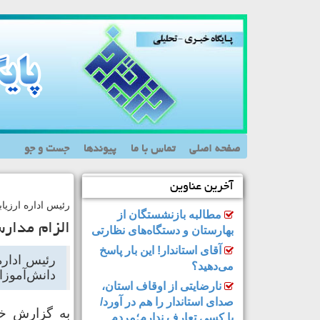
صفحه اصلی
تماس با ما
پیوندها
جست و جو
آخرین عناوین
رئیس اداره ارزیا
مطالبه بازنشستگان از
الزام مدار
بهارستان و دستگاه‌های نظارتی
آقای استاندار! این بار پاسخ
رئیس اداره
می‌دهید؟
دانش‌آموزا
نارضایتی از اوقاف استان،
صدای استاندار را هم در آورد/
به گزارش خز
با کسی تعارف ندارم؛مردم