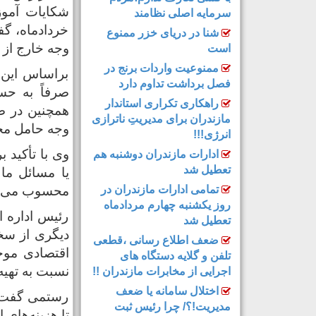
شکایات آموزش
سرمایه اصلی نظامند
خردادماه، گف
شنا در دریای خزر ممنوع
وجه خارج از 
است
ممنوعیت واردات برنج در
براساس این گ
فصل برداشت تداوم دارد
صرفاً به ح
راهکاری تکراری استاندار
همچنین در ص
مازندران برای مدیریتِ ناترازی
وجه حامل مج
انرژی!!!
وی با تأکید 
ادارات مازندران دوشنبه هم
تعطیل شد
یا مسائل مال
تمامی ادارات مازندران در
محسوب می‌شو
روز یکشنبه چهارم مردادماه
رئیس اداره 
تعطیل شد
دیگری از سخن
ضعف اطلاع رسانی ،قطعی
اقتصادی موجو
تلفن و گلایه دستگاه های
نسبت به تهیه
اجرایی از مخابرات مازندران !!
اختلال سامانه یا ضعف
رستمی گفت: د
مدیریت!؟/ چرا رئیس ثبت
تا هزینه‌های 