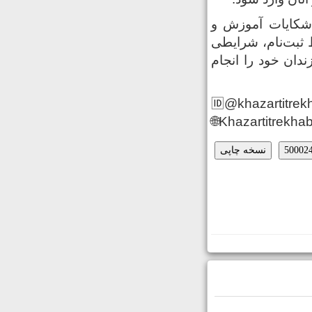
 شکایات آموزش و
ثبت‌نام، شرایطی
زندان خود را انجام
🆔@khazartitrek
🌐Khazartitrekhab
نسخه چاپی