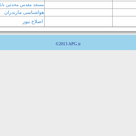
مسجد مقدس محدثین باب
هواشناسی مازندران
اصلاح نیوز
©2013 APG.ir