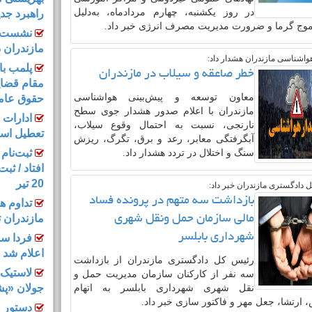
در روز یکشنبه، چهارم مردادماه، به‌دلیل
راهبرد جد
موج گرما و ضرورت مدیریت مصرف انرژی خبر داد. ‎
نشست خ
مازندران د
واشناسی مازندران هشدار داد:
پلمب با
خطر صاعقه و سیلاب در مازندران
مقام قضای
معاون توسعه و پیش‌بینی هواشناسی
حقوق عام
مازندران با اعلام صدور هشدار جوی سطح
ادارات 
نارنجی، نسبت به احتمال وقوع سیلاب،
تعطیل اس
آبگرفتگی معابر، رعد و برق، تگرگ، ریزش
ثبت‌نام
سنگ و اختلال در تردد هشدار داد.
افتاد / ثب
20 تیر
 دادگستری مازندران خبر داد:
بازداشت سه متهم در پرونده فساد
تداوم ه
مازندران ت
مالی سازمان حمل‌ ونقل شهری
شهرداری بابلسر
فردا س
اعلام شد
رئیس کل دادگستری مازندران از بازداشت
لاستیک‌
سه نفر از کارکنان سازمان مدیریت حمل‌ و
جولان «پ
نقل شهری شهرداری بابلسر به اتهام
، ارتشا، جعل مهر و فاکتور سازی خبر داد.
دستور ق