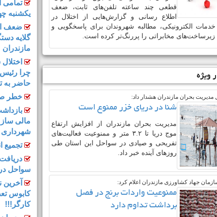
تمامی ا
قطعی چند ساعته تلفن‌های ثابت، ضعف
یکشنبه چه
اطلاع‌ رسانی و گزارش‌هایی از اختلال در
دمات الکترونیکی، مطالبه شهروندان برای پاسخگویی و
ضعف اطل
 زیرساخت‌های مخابراتی را پررنگ‌تر کرده است.
گلایه دستگ
مازندران !
اختلال 
چرا رئیس 
ر ویژه
حاضر به ت
خطر صاع
ل مدیریت بحران مازندران هشدار داد:
شنا در دریای خزر ممنوع است
بازداشت
مالی ساز
مدیریت بحران مازندران از افزایش ارتفاع
شهرداری ب
موج دریا تا ۳.۲ متر و ممنوعیت فعالیت‌های
تفریحی و صیادی در سواحل این استان طی
تجمیع ا
روزهای آینده خبر داد.
دریافت 
سواحل در
زمان جهاد کشاورزی مازندران اعلام کرد:
آخرین ن
ممنوعیت واردات برنج در فصل
کارگر!!!
برداشت تداوم دارد