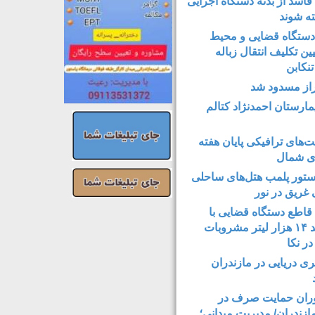
اسد از بدنه دستگاه اجرایی
ته شوند
ستگاه قضایی و محیط
ن تکلیف انتقال زباله
نکابن
از مسدود شد
ارستان احمدنژاد کتالم
‌های ترافیکی پایان هفته
ای شمال
ور پلمب هتل‌های ساحلی
 غریق در نور
قاطع دستگاه قضایی با
عامل تولید ۱۴ هزار لیتر مشروبات
ر نکا
 دریایی در مازندران
وران حمایت صرف در
ازندران/ مدیریت میدانی؛