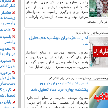
مدیران ف
رئیس سازمان جهاد کشاورزی مازندران
کنار گذاش
گفت: لغو ممنوعیت ترخیص برنج از بنادر
صرفاً برای جلوگیری از آسیب به محموله‌های
هشدار د
موجود بوده و به معنای آزادسازی واردات یا
زیست/ تعیی
ر بازار نیست.
رامسر به ت
جاده هر
تاندار مازندران اعلام کرد:
پلمب بیم
ادارات مازندران دوشنبه هم تعطیل
رامسر
شد
محدودیت
معاون توسعه مدیریت و منابع استاندار
در جاده‌ه
مازندران گفت: ادارات استان فردا دوشنبه
صدوردست
پنجم مردادماه به‌دلیل تداوم موج گرما و
بدون ناجی
ضرورت مدیریت مصرف انرژی تعطیل شد.
برخورد 
سعه مدیریت و منابع استانداری مازندران اعلام کرد:
دست‌ساز د
تمامی ادارات مازندران در روز
یکشنبه چهارم مردادماه تعطیل شد
گردشگری
تعطیل شد
معاون توسعه مدیریت و منابع استانداری
پایان د
مازندران از تعطیلی تمامی ادارات دولتی،
بهزیستی م
نهادهای عمومی غیردولتی و مراکز آموزشی