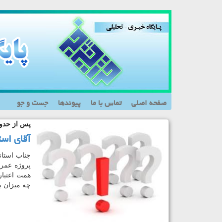
صفحه اصلی
تماس با ما
پیوندها
جست و جو
انتقاد کم‌سابقه استا
نارضایتی از او
کسی تعارف ندا
استاندار مازندران 
مدیریت اوقاف استان
همچنان نیز بر این 