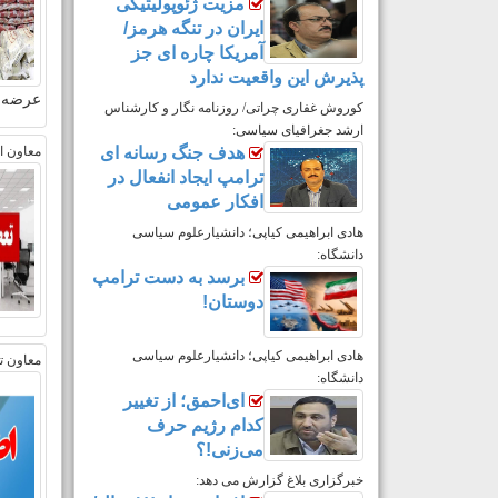
مزیت ژئوپولیتیکی
ایران در تنگه هرمز/
آمریکا چاره ای جز
پذیرش این واقعیت ندارد
عرضه د
کوروش غفاری چراتی/ روزنامه نگار و کارشناس
ارشد جغرافیای سیاسی:
هدف جنگ رسانه ای
معاون اس
ترامپ ایجاد انفعال در
افکار عمومی
هادی ابراهیمی کیاپی؛ دانشیارعلوم سیاسی
دانشگاه:
برسد به دست ترامپ
دوستان!
هادی ابراهیمی کیاپی؛ دانشیارعلوم سیاسی
معاون تو
دانشگاه:
ای‌احمق؛ از تغییر
کدام رژیم حرف
می‌زنی!؟
خبرگزاری بلاغ گزارش می دهد: