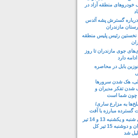
ف خودروهای منطقه آزاد در
اد
رباره گسترش پشه آئدس
نخستین رئیس پلیس منطقه
ران
ی‌های جوی مازندران تا روز
دامه دارد
غوزبن بابل در محاصره
ی
ی، هک شدن سرورها
شدن تفکر مدیران و
 چون شما است
خ‌ها به مزارع ساری/
ت گسترده مبارزه با آفت
روزهای شنبه و یکشنبه 13 و 14 تیر
استان تهران و دوشنبه 15 تیر کل
یل شد