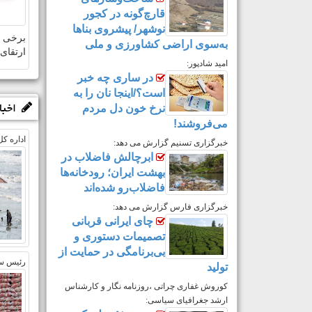
قارچ‌گونه در کجور
نوشهر/ پیشروی بناها
برخی خ
به‌سوی اراضی کشاورزی و ملی
ارتقای
امید شادپور:
در ساری چه خبر
است؟/اینجا نان را به
نرخ خون دل مردم
اخبا
می‌فروشند!
اداره ‌ک
خبرگزاری تسنیم گزارش می دهد:
ابرچالش فاضلاب در
بهشت ایران؛ رودخانه‌ها‌
فاضلاب‌رو شده‌اند
خبرگزاری فارس گزارش می دهد:
چای ایرانی قربانی
تصمیمات دستوری و
بی‌برنامگی در حمایت از
رئیس سا
تولید
کوروش غفاری چراتی ،روزنامه نگار و کارشناس
ارشد جغرافیای سیاسی: