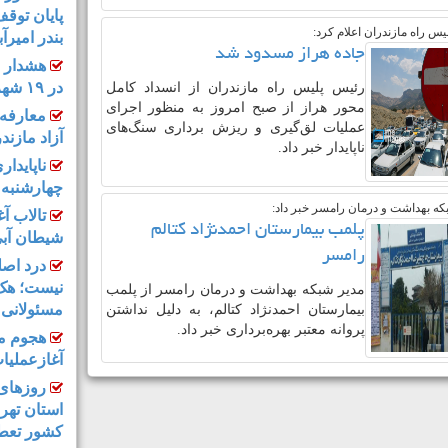
پایان توق
س راه مازندران اعلام کرد:
بندر امیرآب
جاده هراز مسدود شد
هشدار د
در ۱۹ شهرستان مازندران
رئیس پلیس راه مازندران از انسداد کامل
محور هراز از صبح امروز به ‌منظور اجرای
معارفه 
عملیات لق‌گیری و ریزش‌ برداری سنگ‌های
آزاد مازند
ناپایدار خبر داد.
ناپایدار
چهارشنبه ا
که بهداشت و درمان رامسر خبر داد:
تالاب آ
پلمب بیمارستان احمدنژاد کتالم
شیطان آب
رامسر
درد اصل
نیست؛ هک 
مدیر شبکه بهداشت و درمان رامسر از پلمب
مسئولانی
بیمارستان احمدنژاد کتالم، به دلیل نداشتن
پروانه معتبر بهره‌برداری خبر داد.
هجوم مل
آغازعملیا
کشور تعط