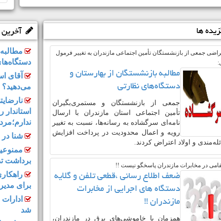
یده ها
آخرین ع
مطالبه 
تراضی جمعی از بازنشستگان تأمین اجتماعی مازندران به تغییر فرمول
دستگاه‌ها
:
مطالبه بازنشستگان از بهارستان و
آقای است
دستگاه‌های نظارتی
می‌دهید؟
نارضایت
جمعی از بازنشستگان و مستمری‌بگیران
استاندار ر
تأمین اجتماعی استان مازندران با ارسال
ندارم؛مرد
نامه‌ای سرگشاده به رسانه‌ها، نسبت به تغییر
رویه و اعمال محدودیت در پرداخت افزایش
شنا در 
ه‌مندی و اولاد اعتراض کردند.
ممنوعیت
برداشت تد
امی در مخابرات مازندران پاسخگو نیست !!
راهکاری
ضعف اطلاع رسانی ،قطعی تلفن و گلایه
برای مدیری
دستگاه های اجرایی از مخابرات
ادارات 
مازندران !!
شد
همزمان با خاموشی‌های برق در مازندران،