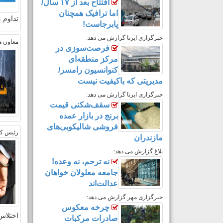
افتتاح بعد از ۱۷ سال/
اما ترافیک همچنان
تداوم 
پابرجاست!
خبرگزاری ایرنا گزارش می دهد:
معاون ه
فرصت‌سوزی در
مرکز منطقه‌ای
کنوانسیون رامسر/
مدیریتی که باکیفیت نیست
خبرگزاری ایرنا گزارش می دهد:
سقف‌شکنی قیمت
برنج در بازار عمده
فروشی شالیکوبی‌های
رئیس کل
مازندران
بلاغ گزارش می دهد:
نه ترحم، نه وعده!
جامعه معلولان خواهان
عدالت‌اند
خبرگزاری مهر گزارش می دهد:
چرخه معکوس
اختلاس
صادرات مرکبات