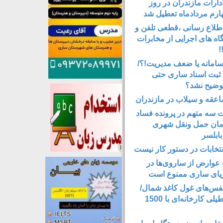
دارات مازندران در روز
ارم مردادماه تعطیل شد
اع رسانی ،قطعی تلفن و
اه های اجرایی از مخابرات
!
سامانه یا ضعف مدیریت!؟/
ثبت اسناد ساری حتی
وضیح نشد؟
قه و سیلاب در مازندران
 سه متهم در پرونده فساد
مان حمل‌ ونقل شهری
ابلسر
نتخابات در دستور کار نیست
عوارض از ساروی‌ها در
یای ساری ممنوع است
فس‌های غول کاغذ شمال‌/
‌کابوس تعطیلی کارخانه‌ای با 1500