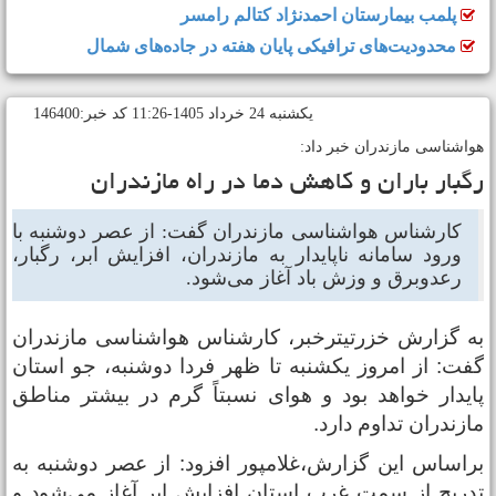
پلمب بیمارستان احمدنژاد کتالم رامسر
محدودیت‌های ترافیکی پایان هفته در جاده‌های شمال
يکشنبه 24 خرداد 1405-11:26 کد خبر:146400
واشناسی مازندران خبر داد:
گبار باران و کاهش دما در راه مازندران
کارشناس هواشناسی مازندران گفت: از عصر دوشنبه با
ورود سامانه ناپایدار به مازندران، افزایش ابر، رگبار،
رعدوبرق و وزش باد آغاز می‌شود.
ه گزارش خزرتیترخبر، کارشناس هواشناسی مازندران
فت: از امروز یکشنبه تا ظهر فردا دوشنبه، جو استان
ایدار خواهد بود و هوای نسبتاً گرم در بیشتر مناطق
ازندران تداوم دارد.
راساس این گزارش،غلامپور افزود: از عصر دوشنبه به
دریج از سمت غرب استان افزایش ابر آغاز می‌شود و