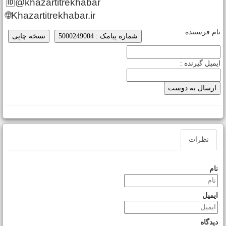
🆔@khazartitrekhabar
🌐Khazartitrekhabar.ir
ام فرستنده :
شماره پیامک : 5000249004
نسخه چاپی
یمیل گیرنده :
نظرات
نام
ایمیل
دیدگاه