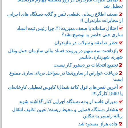
تعطیل شد
ضعف اطلاع رسانی ،قطعی تلفن و گلایه دستگاه های اجرایی
از مخابرات مازندران !!
اختلال سامانه یا ضعف مدیریت!؟/ چرا رئیس ثبت اسناد
ساری حتی حاضر به توضیح نشد؟
خطر صاعقه و سیلاب در مازندران
بازداشت سه متهم در پرونده فساد مالی سازمان حمل‌ ونقل
شهری شهرداری بابلسر
تجمیع انتخابات در دستور کار نیست
دریافت عوارض از ساروی‌ها در سواحل دریای ساری ممنوع
است
آخرین نفس‌های غول کاغذ شمال‌/ ‌کابوس تعطیلی کارخانه‌ای
با 1500 کارگر!!!
مدیران فاسد از بدنه دستگاه اجرایی کنار گذاشته شوند
هشدار دستگاه قضایی و محیط زیست/ تعیین تکلیف انتقال
زباله رامسر به تنکابن
جاده هراز مسدود شد