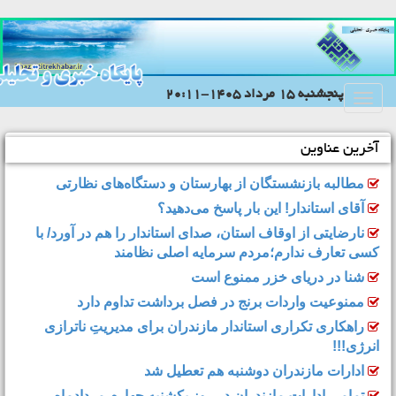
پنجشنبه 15 مرداد 1405-20:11
Toggle
navigation
آخرین عناوین
مطالبه بازنشستگان از بهارستان و دستگاه‌های نظارتی
آقای استاندار! این بار پاسخ می‌دهید؟
نارضایتی از اوقاف استان، صدای استاندار را هم در آورد/ با
کسی تعارف ندارم؛مردم سرمایه اصلی نظامند
شنا در دریای خزر ممنوع است
ممنوعیت واردات برنج در فصل برداشت تداوم دارد
راهکاری تکراری استاندار مازندران برای مدیریتِ ناترازی
انرژی!!!
ادارات مازندران دوشنبه هم تعطیل شد
تمامی ادارات مازندران در روز یکشنبه چهارم مردادماه