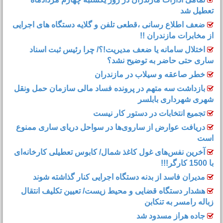
تعطیل شد
ضعف اطلاع رسانی ،قطعی تلفن و گلایه دستگاه های اجرایی
از مخابرات مازندران !!
اختلال سامانه یا ضعف مدیریت!؟/ چرا رئیس ثبت اسناد
ساری حتی حاضر به توضیح نشد؟
خطر صاعقه و سیلاب در مازندران
بازداشت سه متهم در پرونده فساد مالی سازمان حمل‌ ونقل
شهری شهرداری بابلسر
تجمیع انتخابات در دستور کار نیست
دریافت عوارض از ساروی‌ها در سواحل دریای ساری ممنوع
است
آخرین نفس‌های غول کاغذ شمال‌/ ‌کابوس تعطیلی کارخانه‌ای
با 1500 کارگر!!!
مدیران فاسد از بدنه دستگاه اجرایی کنار گذاشته شوند
هشدار دستگاه قضایی و محیط زیست/ تعیین تکلیف انتقال
زباله رامسر به تنکابن
جاده هراز مسدود شد