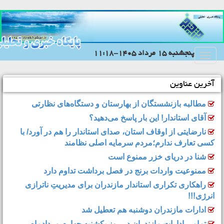
پنجشنبه 15 مرداد 1405-11:18
Toggle
navigation
آخرین عناوین
مطالبه بازنشستگان از بهارستان و دستگاه‌های نظارتی
آقای استاندار! این بار پاسخ می‌دهید؟
نارضایتی از اوقاف استان، صدای استاندار را هم در آورد/ با
کسی تعارف ندارم؛مردم سرمایه اصلی نظامند
شنا در دریای خزر ممنوع است
ممنوعیت واردات برنج در فصل برداشت تداوم دارد
راهکاری تکراری استاندار مازندران برای مدیریتِ ناترازی
انرژی!!!
ادارات مازندران دوشنبه هم تعطیل شد
تمامی ادارات مازندران در روز یکشنبه چهارم مردادماه