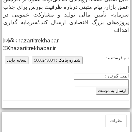
مق بازار، پیام مثبتی درباره ظرفیت بورس برای جذب
رمایه، تأمین مالی تولید و مشارکت عمومی در
روژه‌های بزرگ اقتصادی ارسال کند./سرمایه گذاری
هداف
🆔@khazartitrekhabar
🌐Khazartitrekhabar.ir
ام فرستنده :
شماره پیامک : 5000249004
نسخه چاپی
یمیل گیرنده :
نظرات