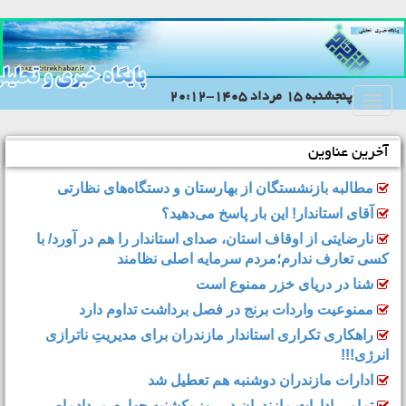
پنجشنبه 15 مرداد 1405-20:12
Toggle
navigation
آخرین عناوین
مطالبه بازنشستگان از بهارستان و دستگاه‌های نظارتی
آقای استاندار! این بار پاسخ می‌دهید؟
نارضایتی از اوقاف استان، صدای استاندار را هم در آورد/ با
کسی تعارف ندارم؛مردم سرمایه اصلی نظامند
شنا در دریای خزر ممنوع است
ممنوعیت واردات برنج در فصل برداشت تداوم دارد
راهکاری تکراری استاندار مازندران برای مدیریتِ ناترازی
انرژی!!!
ادارات مازندران دوشنبه هم تعطیل شد
تمامی ادارات مازندران در روز یکشنبه چهارم مردادماه