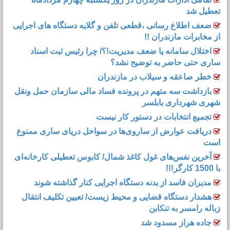
تعطیل شد
ضعف اطلاع رسانی ،قطعی تلفن و گلایه دستگاه های اجرایی
از مخابرات مازندران !!
اختلال سامانه یا ضعف مدیریت!؟/ چرا رئیس ثبت اسناد
ساری حتی حاضر به توضیح نشد؟
خطر صاعقه و سیلاب در مازندران
بازداشت سه متهم در پرونده فساد مالی سازمان حمل‌ ونقل
شهری شهرداری بابلسر
تجمیع انتخابات در دستور کار نیست
دریافت عوارض از ساروی‌ها در سواحل دریای ساری ممنوع
است
آخرین نفس‌های غول کاغذ شمال‌/ ‌کابوس تعطیلی کارخانه‌ای
با 1500 کارگر!!!
مدیران فاسد از بدنه دستگاه اجرایی کنار گذاشته شوند
هشدار دستگاه قضایی و محیط زیست/ تعیین تکلیف انتقال
زباله رامسر به تنکابن
جاده هراز مسدود شد