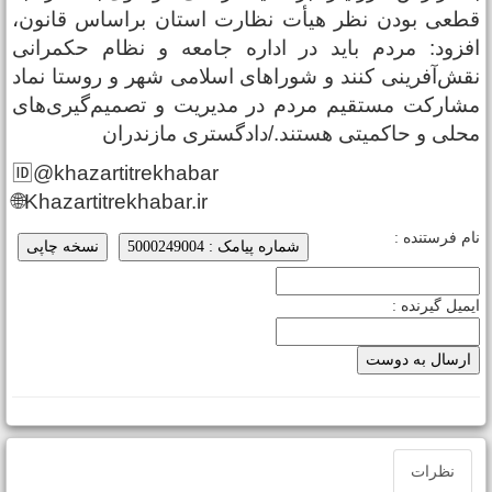
طعی بودن نظر هیأت نظارت استان براساس قانون،
فزود: مردم باید در اداره جامعه و نظام حکمرانی
قش‌آفرینی کنند و شوراهای اسلامی شهر و روستا نماد
شارکت مستقیم مردم در مدیریت و تصمیم‌گیری‌های
حلی و حاکمیتی هستند./دادگستری مازندران
🆔@khazartitrekhabar
🌐Khazartitrekhabar.ir
ام فرستنده :
شماره پیامک : 5000249004
نسخه چاپی
یمیل گیرنده :
نظرات