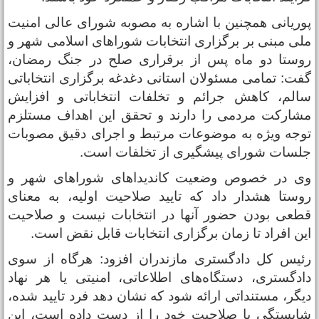
وریانی همچنین با اشاره به مصوبه شورای عالی امنیت
لی مبنی بر برگزاری انتخابات شوراهای اسلامی شهر و
وستا دو ماه پس از برقراری صلح در جنگ رمضان،
فت: تمامی مسئولان استانی دغدغه برگزاری انتخاباتی
الم، کاهش جرائم و تخلفات انتخاباتی و افزایش
شارکت مردمی را دارند و تحقق این اهداف مستلزم
وجه ویژه به موضوعات مرتبط و اجرای دقیق مصوبات
لسات شورای پیشگیری از تخلفات است.
ی در خصوص وضعیت کاندیدا‌های شورا‌های شهر و
وستا هشدار داد که تایید صلاحیت اولیه، به معنای
طعی بودن حضور آنها در انتخابات نیست و صلاحیت
ین افراد تا زمان برگزاری انتخابات قابل نقض است.
ئیس کل دادگستری مازندران افزود: هرگاه از سوی
ادگستری، دستگاه‌های اطلاعاتی، امنیتی یا هر نهاد
یگر، مستنداتی ارائه شود که نشان دهد فرد تایید شده،
ایستگی یا صلاحیت خود را از دست داده است، این