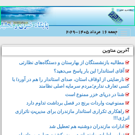
جمعه 16 مرداد 1405-2:29
Toggle
navigation
آخرین عناوین
مطالبه بازنشستگان از بهارستان و دستگاه‌های نظارتی
آقای استاندار! این بار پاسخ می‌دهید؟
نارضایتی از اوقاف استان، صدای استاندار را هم در آورد/ با
کسی تعارف ندارم؛مردم سرمایه اصلی نظامند
شنا در دریای خزر ممنوع است
ممنوعیت واردات برنج در فصل برداشت تداوم دارد
راهکاری تکراری استاندار مازندران برای مدیریتِ ناترازی
انرژی!!!
ادارات مازندران دوشنبه هم تعطیل شد
تمامی ادارات مازندران در روز یکشنبه چهارم مردادماه