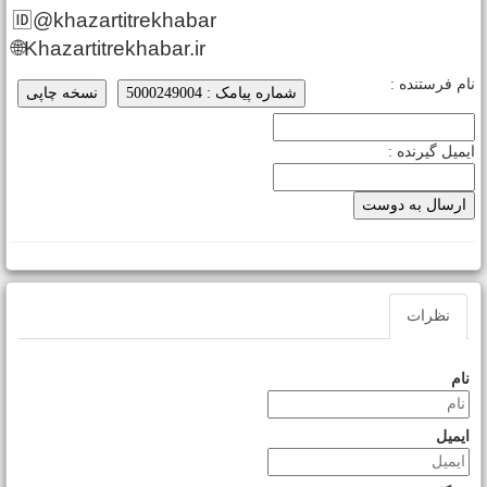
🆔@khazartitrekhabar
🌐Khazartitrekhabar.ir
ام فرستنده :
شماره پیامک : 5000249004
نسخه چاپی
یمیل گیرنده :
نظرات
نام
ایمیل