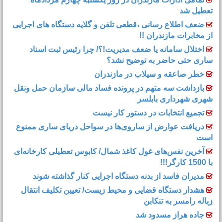
تعطیل شد
ضعف اطلاع رسانی ،قطعی تلفن و گلایه دستگاه های اجرایی
از مخابرات مازندران !!
اختلال سامانه یا ضعف مدیریت!؟/ چرا رئیس ثبت اسناد
ساری حتی حاضر به توضیح نشد؟
خطر صاعقه و سیلاب در مازندران
بازداشت سه متهم در پرونده فساد مالی سازمان حمل‌ ونقل
شهری شهرداری بابلسر
تجمیع انتخابات در دستور کار نیست
دریافت عوارض از ساروی‌ها در سواحل دریای ساری ممنوع
است
آخرین نفس‌های غول کاغذ شمال‌/ ‌کابوس تعطیلی کارخانه‌ای
با 1500 کارگر!!!
مدیران فاسد از بدنه دستگاه اجرایی کنار گذاشته شوند
هشدار دستگاه قضایی و محیط زیست/ تعیین تکلیف انتقال
زباله رامسر به تنکابن
جاده هراز مسدود شد