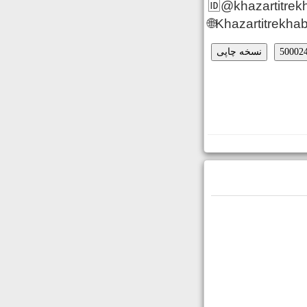
🆔@khazartitrek
🌐Khazartitrekhab
نسخه چاپی