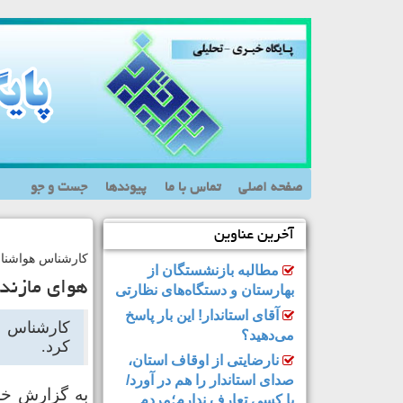
صفحه اصلی
تماس با ما
پیوندها
جست و جو
آخرین عناوین
کارشناس هواشناس
مطالبه بازنشستگان از
هوای مازندران تا ۱۰ روز آیند
بهارستان و دستگاه‌های نظارتی
آقای استاندار! این بار پاسخ
می‌دهید؟
کرد.
نارضایتی از اوقاف استان،
صدای استاندار را هم در آورد/
به گزارش خز
با کسی تعارف ندارم؛مردم