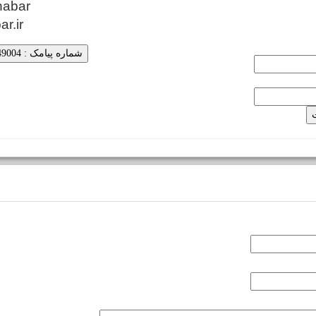
habar
ar.ir
شماره پیامک : 5000249004