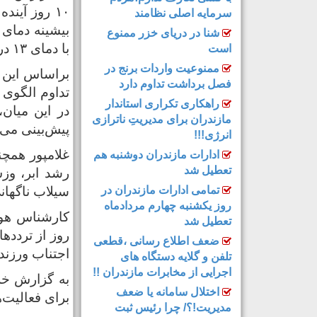
۱۰ روز آین
سرمایه اصلی نظامند
شنا در دریای خزر ممنوع
با دمای ۱۳ درجه خنک‌ترین منطقه مازندران گزارش شد.
است
ممنوعیت واردات برنج در
براساس این 
فصل برداشت تداوم دارد
راهکاری تکراری استاندار
در این میان
مازندران برای مدیریتِ ناترازی
پیش‌بینی می‌
انرژی!!!
غلامپور همچن
ادارات مازندران دوشنبه هم
تعطیل شد
رشد ابر، وزش
تمامی ادارات مازندران در
سیلاب ناگهانی
روز یکشنبه چهارم مردادماه
کارشناس هوا
تعطیل شد
روز از تردده
ضعف اطلاع رسانی ،قطعی
اجتناب ورزند.
تلفن و گلایه دستگاه های
اجرایی از مخابرات مازندران !!
به گزارش خزر
اختلال سامانه یا ضعف
برای فعالیت‌
مدیریت!؟/ چرا رئیس ثبت