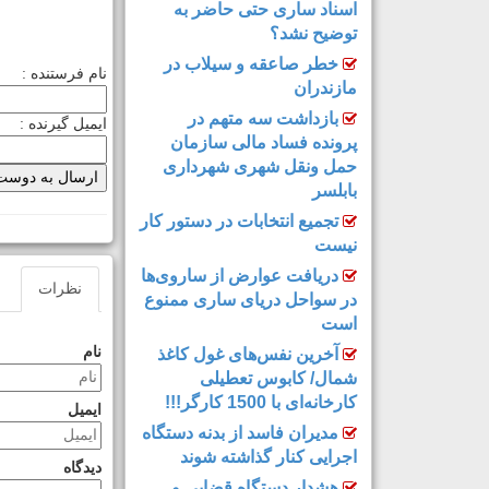
اسناد ساری حتی حاضر به
توضیح نشد؟
خطر صاعقه و سیلاب در
نام فرستنده :
مازندران
بازداشت سه متهم در
ایمیل گیرنده :
پرونده فساد مالی سازمان
حمل‌ ونقل شهری شهرداری
بابلسر
تجمیع انتخابات در دستور کار
نیست
دریافت عوارض از ساروی‌ها
نظرات
در سواحل دریای ساری ممنوع
است
نام
آخرین نفس‌های غول کاغذ
شمال‌/ ‌کابوس تعطیلی
کارخانه‌ای با 1500 کارگر!!!
ایمیل
مدیران فاسد از بدنه دستگاه
اجرایی کنار گذاشته شوند
دیدگاه
هشدار دستگاه قضایی و