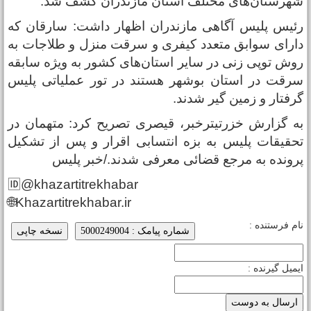
هرستان‌های مختلف استان مازندران کشف شد.
ئیس پلیس آگاهی مازندران اظهار داشت: سارقان که
ارای سوابق متعدد کیفری و سرقت منزل و طلاجات به
وش توپی زنی در سایر استان‌های کشور به ویژه سابقه
رقت در استان بوشهر هستند در تور عملیاتی پلیس
رفتار و زمین گیر شدند.
ه گزارش خزرتیترخبر، قیصری تصریح کرد: متهمان در
حقیقات پلیس به بزه انتسابی اقرار و پس از تشکیل
رونده به مرجع قضائی معرفی شدند./خبر پلیس
🆔@khazartitrekhabar
🌐Khazartitrekhabar.ir
ام فرستنده :
شماره پیامک : 5000249004
نسخه چاپی
یمیل گیرنده :