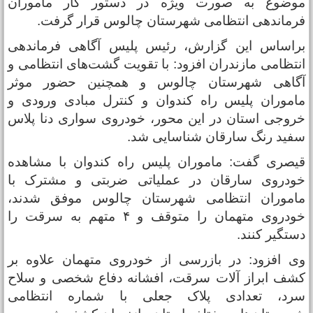
وضوع به صورت ویژه در دستور کار ماموران
رماندهی انتظامی شهرستان چالوس قرار گرفت.
راساس این گزارش، رئیس پلیس آگاهی فرماندهی
نتظامی مازندران افزود: با تقویت گشت‌های انتظامی و
گاهی شهرستان چالوس و همچنین حضور موثر
اموران پلیس راه کندوان و کنترل مبادی ورودی و
روجی استان در این محور، خودروی سواری دنا پلاس
فید رنگ سارقان شناسایی شد.
یصری گفت: ماموران پلیس راه کندوان با مشاهده
ودروی سارقان در عملیاتی ضربتی و مشترک با
اموران انتظامی شهرستان چالوس موفق شدند،
خودروی متهمان را متوقف و ۴ متهم به سرقت را
ستگیر کنند.
ی افزود: در بازرسی از خودروی متهمان علاوه بر
شف ابراز آلات سرقت، افشانه دفاع شخصی و سلاح
رد، تعدادی پلاک جعلی با شماره انتظامی