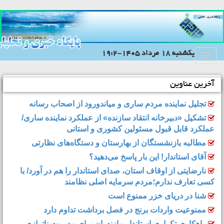
يکشنبه 18 مرداد 1405-19:2
Toggle
navigation
آخرین عناوین
تجلیل نماینده مردم ساری و میاندورود از اصحاب رسانه
تشکیل «دبیرخانه انتقاد سازنده» از عملکرد نماینده ساری/
عملکرد قابل قبول مسئولین کشوری و استانی
مطالبه بازنشستگان از بهارستان و دستگاه‌های نظارتی
آقای استاندار! این بار پاسخ می‌دهید؟
نارضایتی از اوقاف استان، صدای استاندار را هم در آورد/ با
کسی تعارف ندارم؛مردم سرمایه اصلی نظامند
شنا در دریای خزر ممنوع است
ممنوعیت واردات برنج در فصل برداشت تداوم دارد
راهکاری تکراری استاندار مازندران برای مدیریتِ ناترازی