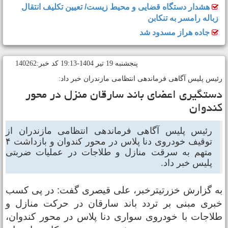
هشدار دستگاه قضایی و محیط زیست/ تعیین تکلیف انتقال
زباله رامسر به تنکابن
جاده هراز مسدود شد
پنجشنبه 19 تير 1404-19:13 کد خبر:140262
ئیس پلیس آگاهی فرماندهی انتظامی مازندران خبر داد:
ستگیری اعضای باند سارقان منزل در محور
ندوان
رئیس پلیس آگاهی فرماندهی انتظامی مازندران از
توقیف خودروی دنا پلاس در محور کندوان و بازداشت ۴
متهم به سرقت منازل و طلاجات در عملیات ضربتی
پلیس خبر داد.
ه گزارش خزرتیترخبر، علی قیصری گفت: در پی کسب
بری مبنی بر تردد باند سارقان در حرکت منازل و
لاجات با خودروی سواری دنا پلاس در محور کندوان،