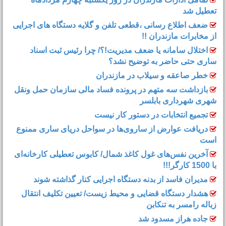
تعطیل شد
ضعف اطلاع رسانی ،قطعی تلفن و گلایه دستگاه های اجرایی
از مخابرات مازندران !!
اختلال سامانه یا ضعف مدیریت!؟/ چرا رئیس ثبت اسناد
ساری حتی حاضر به توضیح نشد؟
خطر صاعقه و سیلاب در مازندران
بازداشت سه متهم در پرونده فساد مالی سازمان حمل‌ ونقل
شهری شهرداری بابلسر
تجمیع انتخابات در دستور کار نیست
دریافت عوارض از ساروی‌ها در سواحل دریای ساری ممنوع
است
آخرین نفس‌های غول کاغذ شمال‌/ ‌کابوس تعطیلی کارخانه‌ای
با 1500 کارگر!!!
مدیران فاسد از بدنه دستگاه اجرایی کنار گذاشته شوند
هشدار دستگاه قضایی و محیط زیست/ تعیین تکلیف انتقال
زباله رامسر به تنکابن
جاده هراز مسدود شد