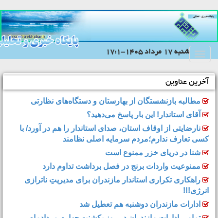
شنبه 17 مرداد 1405-17:1
Toggle
navigation
آخرین عناوین
مطالبه بازنشستگان از بهارستان و دستگاه‌های نظارتی
آقای استاندار! این بار پاسخ می‌دهید؟
نارضایتی از اوقاف استان، صدای استاندار را هم در آورد/ با
کسی تعارف ندارم؛مردم سرمایه اصلی نظامند
شنا در دریای خزر ممنوع است
ممنوعیت واردات برنج در فصل برداشت تداوم دارد
راهکاری تکراری استاندار مازندران برای مدیریتِ ناترازی
انرژی!!!
ادارات مازندران دوشنبه هم تعطیل شد
تمامی ادارات مازندران در روز یکشنبه چهارم مردادماه