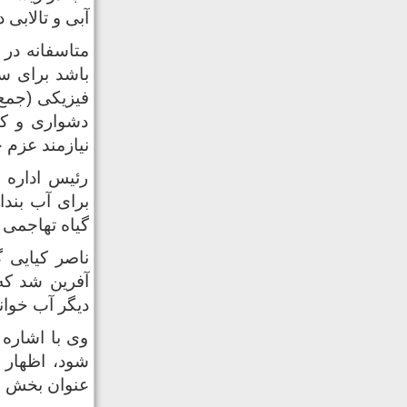
آبی و تالابی د
متاسفانه در 
باشد برای سن
فیزیکی (جمع 
دشواری و کن
نیازمند عزم
رئیس اداره 
گیاه تهاجمی از ۲۵ تیرماه جاری برگزار 
ناصر کیایی 
آفرین شد که
دیگر آب خوان
وی با اشاره
شود، اظهار ک
عنوان بخش خص