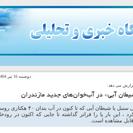
دوشنبه 16 تير 1404-9:41 کد خبر:140211
گزارش می دهد:
یطان آبی» در آب‌خوان‌های جدید مازندران
گیاه تهاجمی سنبل یا شیطان آبی که ت
د ، این بار پا را فراتر گذاشته تا جایی که اکنون در رودخ
ابل مشاهده است.