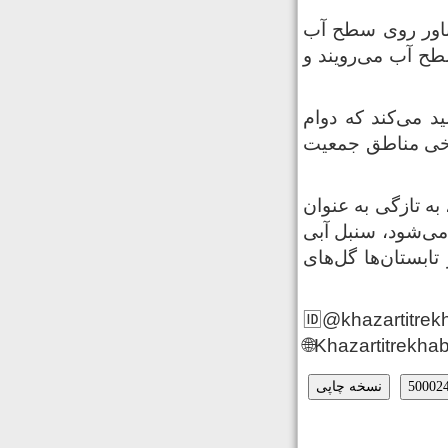
ت و به صورت شناور روی سطح آب
 گل می‌دهد که روی سطح آب می‌رویند و
د می‌کند که دوام
در برخی مناطق جمعیت
 به تازگی به عنوان
 می‌شود، سنبل آبی
ابستان‌ها گل‌های
🆔@khazartitrek
🌐Khazartitrekhab
نسخه چاپی