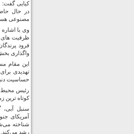
کیایی گفت: ا
در حال حاضر
مصنوعی هست
وی با اشاره 
فرود پرندگا
واگذاری بخش
این مقام مس
تهدیدی برای
حساسیت دنب
رئیس محیط ز
کوتاه ترین ز
آمریکای جنو
شناخته می‌شو
رشد می‌کند.