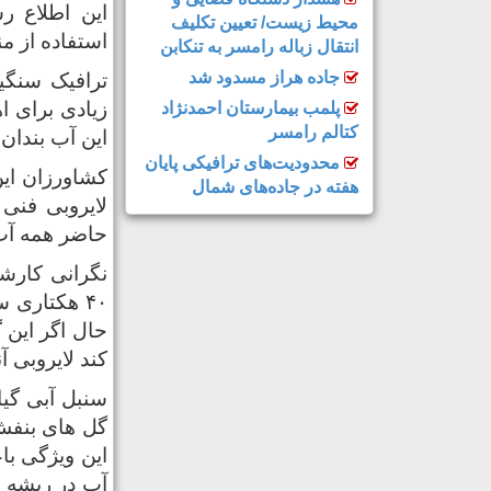
این اطلاع ر
محیط زیست/ تعیین تکلیف
استفاده از من
انتقال زباله رامسر به تنکابن
جاده هراز مسدود شد
ترافیک سنگی
زیادی برای ا
پلمب بیمارستان احمدنژاد
کتالم رامسر
این آب بندان 
محدودیت‌های ترافیکی پایان
هفته در جاده‌های شمال
لایروبی فنی 
حاضر همه آب 
نگرانی کارش
۴۰ هکتاری 
حال اگر این 
کند لایروبی آ
سنبل آبی گیا
گل های بنفش 
این ویژگی ب
آب در ریشه ه