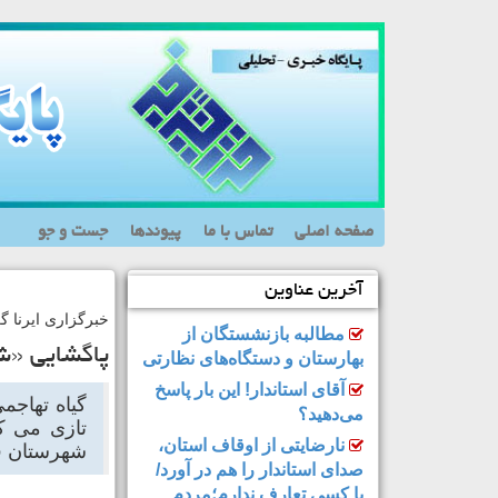
صفحه اصلی
تماس با ما
پیوندها
جست و جو
آخرین عناوین
خبرگزاری ایرنا 
مطالبه بازنشستگان از
پاگشایی «ش
بهارستان و دستگاه‌های نظارتی
آقای استاندار! این بار پاسخ
می‌دهید؟
تازی می کر
نارضایتی از اوقاف استان،
شهرستان ق
صدای استاندار را هم در آورد/
با کسی تعارف ندارم؛مردم