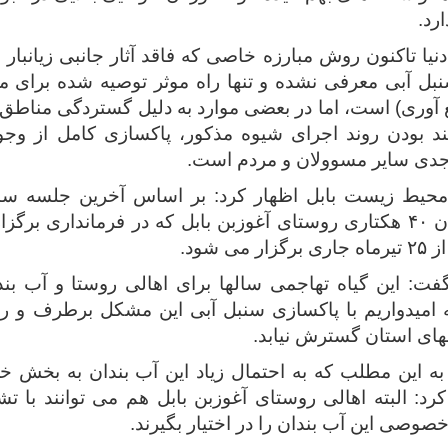
ارد.
دنیا تاکنون روش مبارزه خاصی که فاقد آثار جانبی زیانبار
بل آبی معرفی نشده و تنها راه موثر توصیه شده برای‌ مقا
آوری) است، اما در بعضی موارد به دلیل گستردگی مناطق آل
د بودن روند اجرای شیوه مذکور، پاکسازی کامل از وجود
 جدی سایر مسوولان و مردم است.
محیط زیست بابل اظهار کرد: بر اساس آخرین جلسه سا
برای آب بندان ۴۰ هکتاری روستای آغوزبن بابل که در فرمانداری ب
می شود.
گفت: این گیاه تهاجمی سالها برای اهالی روستا و آب ب
 امیدواریم با پاکسازی سنبل آبی این مشکل برطرف و ری
های استان گسترش نیابد.
 به این مطلب که به احتمال زیاد این آب بندان به بخش
رد: البته اهالی روستای آغوزبن بابل هم می توانند با ت
وصی این آب بندان را در اختیار بگیرند.