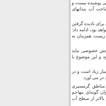
سی پوشیده نیست و
خت آب بندانهای
رای نادیده گرفتن
ی آغوزبن بابل نخواهد بود، ادامه داد:
 زیست همزمان به
بخش خصوصی نباید
د و این موضوع با
ار زیاد است و در
در می آورد.
با نام علمی Eichhornia crassipes بومی مناطق گرمسیری
ن گونه‌ای مهاجم
 بالاتر از سطح آب