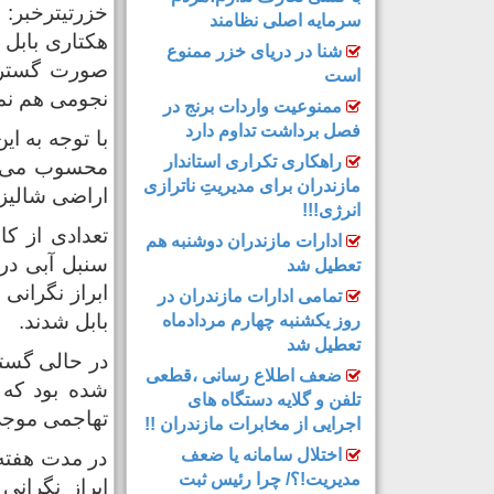
سرمایه اصلی نظامند
هکتاری بابل 
شنا در دریای خزر ممنوع
صورت گسترش 
است
نجومی هم نمی
ممنوعیت واردات برنج در
فصل برداشت تداوم دارد
با توجه به ای
راهکاری تکراری استاندار
محسوب می شو
مازندران برای مدیریتِ ناترازی
اراضی شالیز
انرژی!!!
تعدادی از ک
ادارات مازندران دوشنبه هم
تعطیل شد
ابراز نگرانی
تمامی ادارات مازندران در
بابل شدند.
روز یکشنبه چهارم مردادماه
تعطیل شد
در حالی گست
ضعف اطلاع رسانی ،قطعی
شده بود که 
تلفن و گلایه دستگاه های
تهاجمی موجی 
اجرایی از مخابرات مازندران !!
اختلال سامانه یا ضعف
در مدت هفته
مدیریت!؟/ چرا رئیس ثبت
ابراز نگران