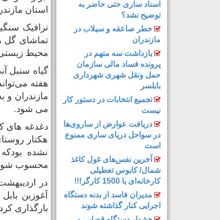
اسناد ساری حتی حاضر به
استان مازندر
توضیح نشد؟
ترافیک سنگی
خطر صاعقه و سیلاب در
تماشای گل ها
مازندران
محیط زیستی 
بازداشت سه متهم در
پرونده فساد مالی سازمان
گیاه سنبل آب
حمل‌ ونقل شهری شهرداری
بابلسر
مازندران و 
تجمیع انتخابات در دستور کار
می شود.
نیست
دریافت عوارض از ساروی‌ها
در سواحل دریای ساری ممنوع
هکتار روستا
است
نشده بودکه 
آخرین نفس‌های غول کاغذ
محسوب شود
شمال‌/ ‌کابوس تعطیلی
کارخانه‌ای با 1500 کارگر!!!
در اردیبهشت
آغوزبن بابل
مدیران فاسد از بدنه دستگاه
اجرایی کنار گذاشته شوند
بارگذاری کردن
هشدار دستگاه قضایی و