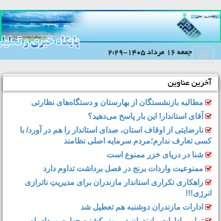
جمعه 16 مرداد 1405-2:29
Toggle
navigation
آخرین عناوین
مطالبه بازنشستگان از بهارستان و دستگاه‌های نظارتی
آقای استاندار! این بار پاسخ می‌دهید؟
نارضایتی از اوقاف استان، صدای استاندار را هم در آورد/ با
کسی تعارف ندارم؛مردم سرمایه اصلی نظامند
شنا در دریای خزر ممنوع است
ممنوعیت واردات برنج در فصل برداشت تداوم دارد
راهکاری تکراری استاندار مازندران برای مدیریتِ ناترازی
انرژی!!!
ادارات مازندران دوشنبه هم تعطیل شد
تمامی ادارات مازندران در روز یکشنبه چهارم مردادماه