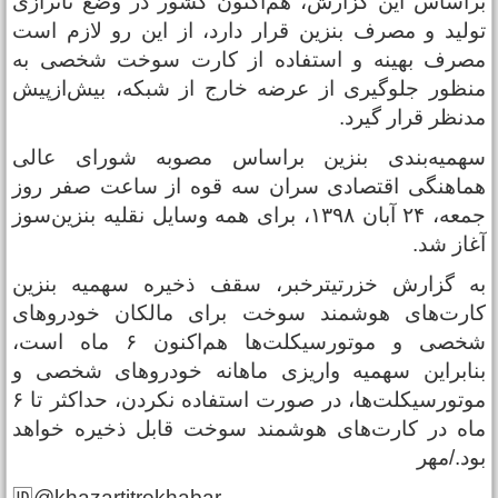
راساس این گزارش، هم‌اکنون کشور در وضع ناترازی
ولید و مصرف بنزین قرار دارد، از این رو لازم است
صرف بهینه و استفاده از کارت سوخت شخصی به‌
نظور جلوگیری از عرضه خارج از شبکه، بیش‌ازپیش
دنظر قرار گیرد.
همیه‌بندی بنزین براساس مصوبه شورای عالی
ماهنگی اقتصادی سران سه قوه از ساعت صفر روز
جمعه، ۲۴ آبان ۱۳۹۸، برای همه وسایل نقلیه بنزین‌سوز
غاز شد.
ه گزارش خزرتیترخبر، سقف ذخیره سهمیه بنزین
ارت‌های هوشمند سوخت برای مالکان خودروهای
شخصی و موتورسیکلت‌ها هم‌اکنون ۶ ماه است،
نابراین سهمیه واریزی ماهانه خودروهای شخصی و
موتورسیکلت‌ها، در صورت استفاده نکردن، حداکثر تا ۶
اه در کارت‌های هوشمند سوخت قابل ذخیره خواهد
ود./مهر
🆔@khazartitrekhabar