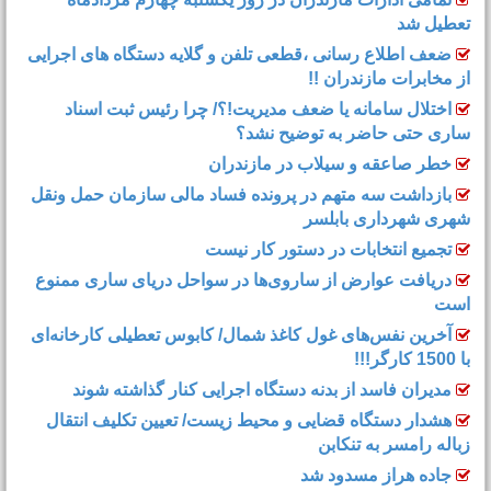
تعطیل شد
ضعف اطلاع رسانی ،قطعی تلفن و گلایه دستگاه های اجرایی
از مخابرات مازندران !!
اختلال سامانه یا ضعف مدیریت!؟/ چرا رئیس ثبت اسناد
ساری حتی حاضر به توضیح نشد؟
خطر صاعقه و سیلاب در مازندران
بازداشت سه متهم در پرونده فساد مالی سازمان حمل‌ ونقل
شهری شهرداری بابلسر
تجمیع انتخابات در دستور کار نیست
دریافت عوارض از ساروی‌ها در سواحل دریای ساری ممنوع
است
آخرین نفس‌های غول کاغذ شمال‌/ ‌کابوس تعطیلی کارخانه‌ای
با 1500 کارگر!!!
مدیران فاسد از بدنه دستگاه اجرایی کنار گذاشته شوند
هشدار دستگاه قضایی و محیط زیست/ تعیین تکلیف انتقال
زباله رامسر به تنکابن
جاده هراز مسدود شد