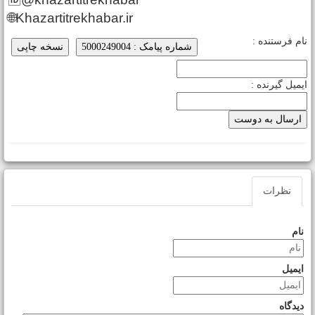
🌐Khazartitrekhabar.ir
ام فرستنده :
شماره پیامک : 5000249004
نسخه چاپی
یمیل گیرنده :
نظرات
نام
ایمیل
دیدگاه