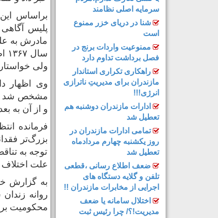
سرمایه اصلی نظامند
براساس این 
شنا در دریای خزر ممنوع
پلیس آگاهی
است
مادرش به علت
ممنوعیت واردات برنج در
سا
فصل برداشت تداوم دارد
ولی خواستار
راهکاری تکراری استاندار
مازندران برای مدیریتِ ناترازی
وی اظهار دا
انرژی!!!
مشخص شد فقد
ادارات مازندران دوشنبه هم
و از آن به 
تعطیل شد
فرمانده انتظ
تمامی ادارات مازندران در
بزرگ‌تر فقدا
روز یکشنبه چهارم مردادماه
توجه به تناق
تعطیل شد
علت اختلاف خ
ضعف اطلاع رسانی ،قطعی
تلفن و گلایه دستگاه های
به گزارش خزر
اجرایی از مخابرات مازندران !!
روانه زندان 
اختلال سامانه یا ضعف
محکومیت برای
مدیریت!؟/ چرا رئیس ثبت