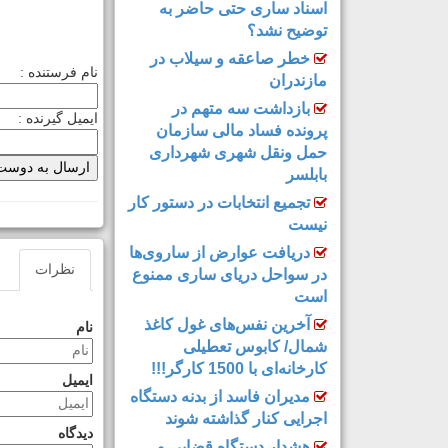
اسناد ساری حتی حاضر به
توضیح نشد؟
خطر صاعقه و سیلاب در
نام فرستنده :
مازندران
بازداشت سه متهم در
ایمیل گیرنده :
پرونده فساد مالی سازمان
حمل‌ ونقل شهری شهرداری
بابلسر
تجمیع انتخابات در دستور کار
نیست
دریافت عوارض از ساروی‌ها
نظرات
در سواحل دریای ساری ممنوع
است
آخرین نفس‌های غول کاغذ
نام
شمال‌/ ‌کابوس تعطیلی
کارخانه‌ای با 1500 کارگر!!!
ایمیل
مدیران فاسد از بدنه دستگاه
اجرایی کنار گذاشته شوند
دیدگاه
هشدار دستگاه قضایی و