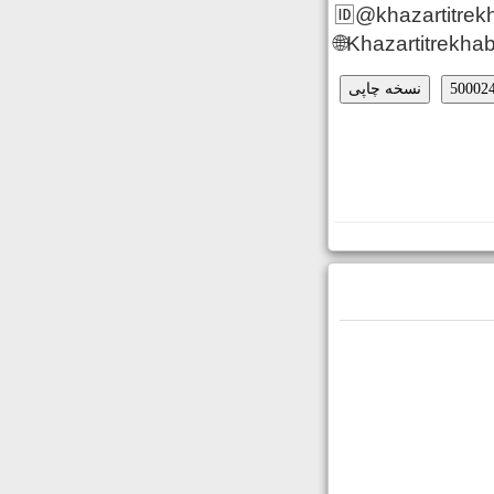
🆔@khazartitrek
🌐Khazartitrekhab
نسخه چاپی