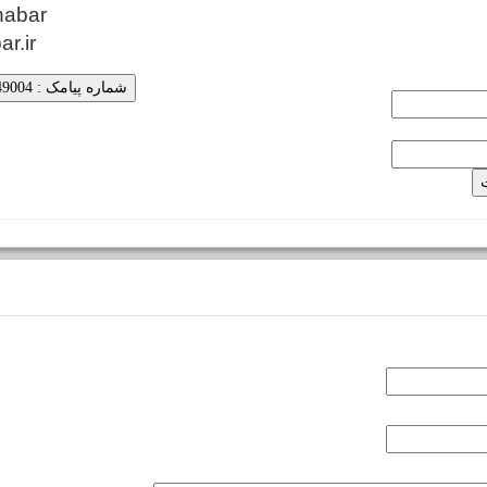
habar
ar.ir
شماره پیامک : 5000249004