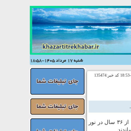
شنبه 17 مرداد 1405-18:58
به گزارش خزرتیترخبر، فرمانده انتظامی نور از کشف قتل یک زن پس از ۳۶ سال در نور