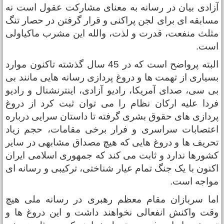
زادی بیان در رسانه به معنای مشارکت عقول است نه
سابقه ای برای لجن پراکنی و قرار گرفتن در حصار تنگ
ثلث منفعت، قدرت و لذت، والله این مشرب ماکیاولی
ست.
البته پرواضح است که در 45 سال گذشته تاکنون موارد
سیاری از تهمت ها و دروغ پردازی رسانه هایی مانند بی
ی سی، صدای آمریکا، رادیو آزادی، اینترنشنال و رادیو
ردا علیه ارکان نظام را می توان ثبت کرد از دروغ
ردازی های حقوق بشری گرفته تا داستان سرایی درباره
عتصابات سراسری و فرار برخی مقامات، حجم زیاد
حریف ها و دروغ هایی که هیچ مصداق مشابهی در سایر
شورها ندارد و ثابت می کند که جمهوری اسلامی ایران
کنون با یک جنگ تمام عیار شناختی، ترکیبی و رسانه ای
واجه است.
ما سربازان مقام معظم رهبری در رسانه ملی هیچ
قت واکنش انفعالی نخواهند داشت و این دروغ ها و