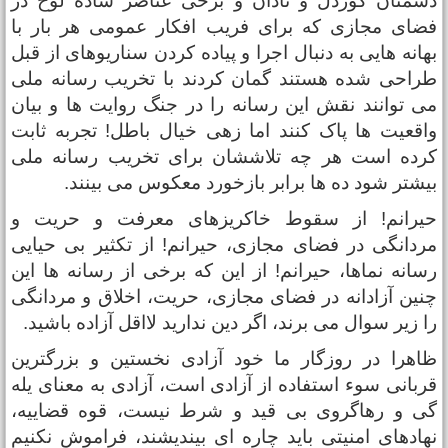
شمنان کوردل و نادان و برخی عناصر ساده لوح در
ضای مجازی که برای فریب افکار عمومی هر بار با
هانه هایی به دنبال اجرا و پیاده کردن سناریوهای از قبل
راحی شده هستند گمان کردند با تخریب رسانه ملی
ی توانند نقش این رسانه را در جنگ روایت ها و بیان
اقعیت ها پاک کنند اما زهی خیال باطل! تجربه ثابت
رده است هر چه تلاششان برای تخریب رسانه ملی
یشتر شود ده ها برابر بازخورد معکوس می بینند.
یرانم! از سقوط خاکریزهای معرفت و حریت و
ردانگی در فضای مجازی، حیرانم! از تکثیر بی حیایی
سانه نماها، حیرانم! از این که برخی از رسانه ها این
نین آزادانه در فضای مجازی، حریت، اخلاق و مردانگی
ا زیر سوال می برند، اگر دین ندارید لااقل آزاده باشید.
اهرا در روزگار ما خود آزادی نخستین و بزرگترین
ربانی سوء استفاده از آزادی است، آزادی به معنای یله
ی و رهاگروی بی قید و شرط نیست، قوه قضاییه،
هادهای امنیتی باید چاره ای بیندیشند، فراموش نکنیم