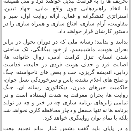
حریف ها را به فرصت تبدیل خواهند کرد و مثل همیشه
ا اتخاذ راهبردهایی چون واقع نمایی، جهاد تبیین،
ستراتژی کنشگرانه و فعال، ارائه روایت اول، صبر و
قاومت، آرام سازی، اقناع سازی و همراه سازی را در
ستور کارشان قرار خواهند داد.
دانند و بدانند! رسانه ملی که در دوران تحول در برابر
حران هویت، ماشینیسم، از خود بیگانگی، تک ساحتی
دن انسان، تنزل کرامت آدمی، زوال خانواده ها،
صالت فرد و حذف هویت فردی در جامعه، قداست
دایی، اندیشه گریزی، حب و بغض های ناخواسته، جنگ
 صلح های اعلام نشده، یاس و سرخوردگی نسل جوان،
اکمیت جبرهای مدرن، دیکتاتوری رسانه ای، جنگ
وایت ها، بحران معرفت به شدت ایستاده است و در
مامی ژانرهای برنامه سازی چه در خبر و چه در تولید
رنامه ها نه تنها منفعل و دچار محافظه کاری نخواهد شد
لکه با تمام توان روایتگری خواهد کرد.
 در پایان باید گفت دشمن غدار بداند تجدید بیعت