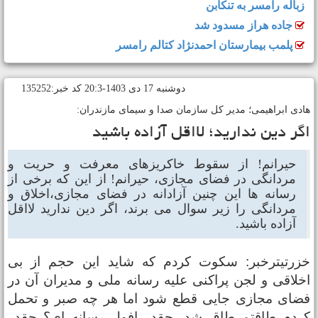
زباله رامسر به تنکابن
جاده هراز مسدود شد
پلمب بیمارستان احمدنژاد کتالم رامسر
دوشنبه 17 دی 1403-20:3 کد خبر:135252
ادی ابراهیمی؛ مدیر کل سازمان صدا و سیمای مازندران:
گر دین ندارید؛ لااقل آزاده باشید
حیرانم! از سقوط خاکریزهای معرفت و حریت و
مردانگی در فضای مجازی، حیرانم! از این که برخی از
رسانه ها این چنین آزادانه در فضای مجازی،اخلاق و
مردانگی را زیر سوال می برند، اگر دین ندارید لااقل
آزاده باشید.
زرتیترخبر: سکوت کردم که شاید این حجم از بی
خلاقی و لجن پراکنی علیه رسانه ملی و مدیران آن در
ضای مجازی جایی قطع شود اما هر چه صبر و تحمل
ردم طاقتم طاق شد، چقدر افول رسانه ای؟ چقدر