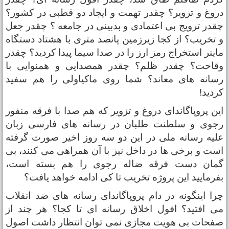
روغ و تزویر؟ چقدر تهمت و ایجاد دو قطبی در کشور؟
قدر ترویج بی اعتمادی و بدبینی در جامعه ؟ چقدر جعل
 تخریب؟ از کجا زیرزمین پانصد متری با هشتاد دستگاه
اینر استخراج رمز ارز را در صدا سیما پیدا کردید؟ چقدر
قاحت؟ چقدر ظلم؟ چقدر همصدایی و همنوایی با
سانه های معاند؟ شما روی ماکیاولی را هم سفید
ردید!
ین پروپاگاندای دروغ و تزویر که هم صدا با فرقه منفور
جوی و سلطنت طلبان در رسانه های فارسی زبان
لیه رسانه ملی در این دو سه روز اخیر صورت گرفته
ست و برخی ها در داخل نیز با آن همراهی می کنند، بی
مان دست فرقه ضاله رجوی را هم بسته است،
فرمایید این پروژه تخریب تا کی ادامه خواهد یافت؟
را اینگونه در دام پروپاگاندای رسانه های ضد انقلاب
ی افتید؟ افول اخلاق رسانه ای تا کجا؟ هر چند از
فحات بی هویت مجازی نمی توان انتظار داشت اصول