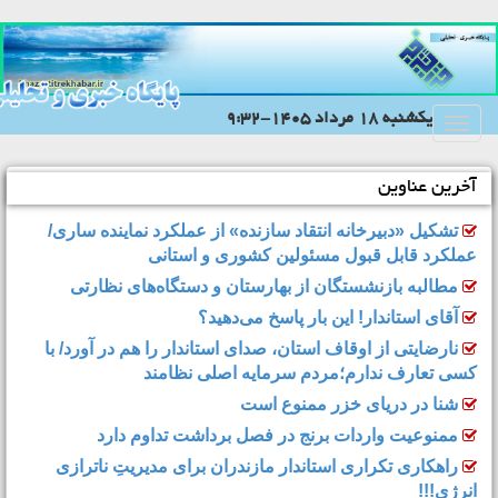
يکشنبه 18 مرداد 1405-9:32
Toggle
navigation
آخرین عناوین
تشکیل «دبیرخانه انتقاد سازنده» از عملکرد نماینده ساری/
عملکرد قابل قبول مسئولین کشوری و استانی
مطالبه بازنشستگان از بهارستان و دستگاه‌های نظارتی
آقای استاندار! این بار پاسخ می‌دهید؟
نارضایتی از اوقاف استان، صدای استاندار را هم در آورد/ با
کسی تعارف ندارم؛مردم سرمایه اصلی نظامند
شنا در دریای خزر ممنوع است
ممنوعیت واردات برنج در فصل برداشت تداوم دارد
راهکاری تکراری استاندار مازندران برای مدیریتِ ناترازی
انرژی!!!