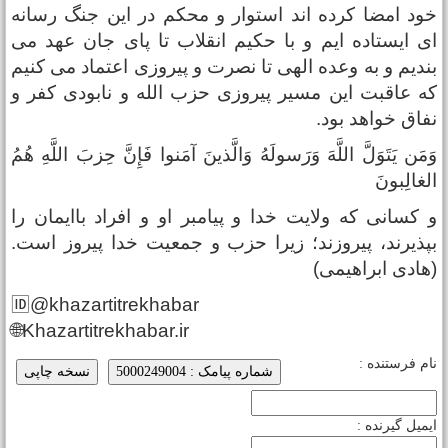
ود امضا کرده اند استوار و محکم در این جنگ رسانه
ی ایستاده ایم و با حکیم انقلاب تا پای جان عهد می
ندیم و به وعده الهی تا نصرت و پیروزی اعتماد می کنیم
ه عاقبت این مسیر پیروزی حزب الله و نابودی کفر و
فاق خواهد بود.
َمَن يَتَوَلَّ اللَّهَ وَرَسولَهُ وَالَّذينَ آمَنوا فَإِنَّ حِزبَ اللَّهِ هُمُ
لغالِبونَ
 کسانی که ولایت خدا و پیامبر او و افراد باایمان را
پذیرند، پیروزند؛ زیرا حزب و جمعیت خدا پیروز است.
هادی ابراهیمی)
🆔@khazartitrekhabar
🌐Khazartitrekhabar.ir
ام فرستنده :
شماره پیامک : 5000249004
نسخه چاپی
یمیل گیرنده :